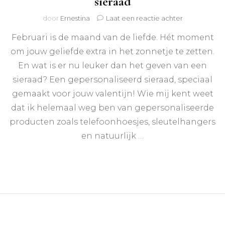
sieraad
op
door
Ernestina
Laat een reactie achter
Valentijnstip:
Februari is de maand van de liefde. Hét moment
Een
gepersonalis
om jouw geliefde extra in het zonnetje te zetten.
sieraad
En wat is er nu leuker dan het geven van een
sieraad? Een gepersonaliseerd sieraad, speciaal
gemaakt voor jouw valentijn! Wie mij kent weet
dat ik helemaal weg ben van gepersonaliseerde
producten zoals telefoonhoesjes, sleutelhangers
en natuurlijk …