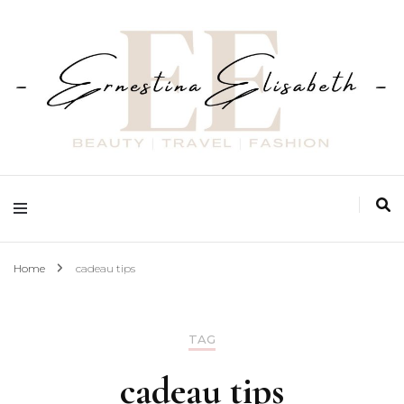
Fashion | Beauty | Travel
Ernestina Elisabeth
Home
cadeau tips
TAG
cadeau tips