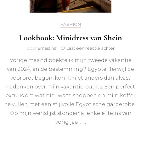
FASHION
Lookbook: Minidress van Shein
op
door
Ernestina
Laat een reactie achter
Lookbook:
Vorige maand boekte ik mijn tweede vakantie
Minidress
van
van 2024, en de bestemming? Egypte! Terwijl de
Shein
voorpret begon, kon ik niet anders dan alvast
nadenken over mijn vakantie-outfits. Een perfect
excuus om wat nieuws te shoppen en mijn koffer
te vullen met een stijlvolle Egyptische garderobe.
Op mijn wenslijst stonden al enkele items van
vorig jaar, …