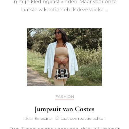
in mijn kledingkast vinden. Maar voor onze
laatste vakantie heb ik deze vodka …
FASHION
Jumpsuit van Costes
op
door
Ernestina
Laat een reactie achter
Jumpsuit