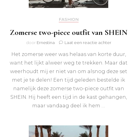
FASHION
Zomerse two-piece outfit van SHEIN
op
door
Ernestina
Laat een reactie achter
Zomerse
Het zomerse weer was helaas van korte duur,
two-
piece
want het lijkt alweer weg te trekken. Maar dat
outfit
weerhoudt mij er niet van om alsnog deze set
van
SHEIN
met je te delen! Een tijd geleden bestelde ik
namelijk deze zomerse two-piece outfit van
SHEIN. Hij heeft een tijd in de kast gehangen,
maar vandaag deel ik hem …