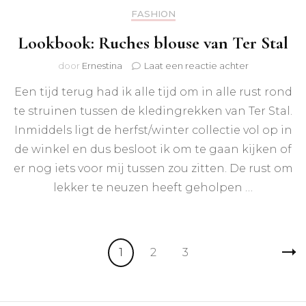
FASHION
Lookbook: Ruches blouse van Ter Stal
op
door
Ernestina
Laat een reactie achter
Lookbook:
Een tijd terug had ik alle tijd om in alle rust rond
Ruches
blouse
te struinen tussen de kledingrekken van Ter Stal.
van
Inmiddels ligt de herfst/winter collectie vol op in
Ter
Stal
de winkel en dus besloot ik om te gaan kijken of
er nog iets voor mij tussen zou zitten. De rust om
lekker te neuzen heeft geholpen …
Berichten
Pagina
Pagina
Pagina
1
2
3
paginering