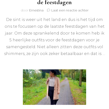
de feestdagen
op
door
Ernestina
Laat een reactie achter
Deze
De sint is weer uit het land en dus is het tijd om
sparkly
outfits
ons te focussen op de laatste feestdagen van het
wil
jaar. Om deze sprankelend door te komen heb ik
je
hebben
5 heerlijke outfits voor de feestdagen voor je
voor
samengesteld. Niet alleen zitten deze outfits vol
de
shimmers, ze zijn ook zeker betaalbaar en dat is …
feestdagen