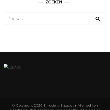
ZOEKEN
Zoeken
naar:
© Copyright 2026
Ernestina Elisabeth
. Alle rechten
voorbehouden.
Blossom Fashion | Ontwikkeld door