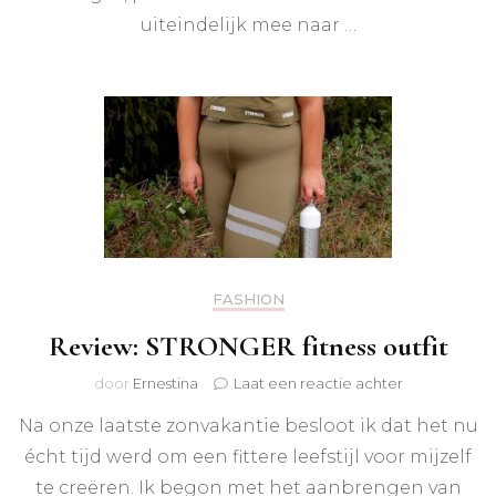
uiteindelijk mee naar …
FASHION
Review: STRONGER fitness outfit
op
door
Ernestina
Laat een reactie achter
Review:
Na onze laatste zonvakantie besloot ik dat het nu
STRONGER
fitness
écht tijd werd om een fittere leefstijl voor mijzelf
outfit
te creëren. Ik begon met het aanbrengen van