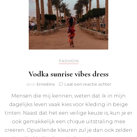
FASHION
Vodka sunrise vibes dress
op
door
Ernestina
Laat een reactie achter
Vodka
Mensen die mij kennen, weten dat ik in mijn
sunrise
vibes
dagelijks leven vaak kies voor kleding in beige
dress
tinten. Naast dat het een veilige keuze is, kun je er
ook gemakkelijk een chique uitstraling mee
creëren. Opvallende kleuren zul je dan ook zelden