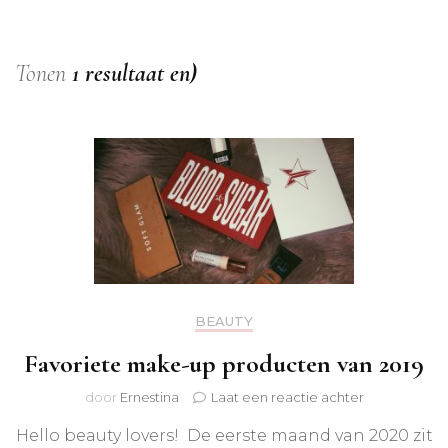
Tonen
1 resultaat en)
BEAUTY
Favoriete make-up producten van 2019
op
door
Ernestina
Laat een reactie achter
Favoriete
Hello beauty lovers! De eerste maand van 2020 zit
make-