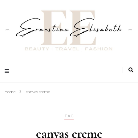
Fashion | Beauty | Travel
Ernestina Elisabeth
Home
canvas creme
TAG
canvas creme