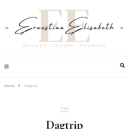
Fashion | Beauty | Travel
Ernestina Elisabeth
Home
Dagtrip
TAG
Dagtrip