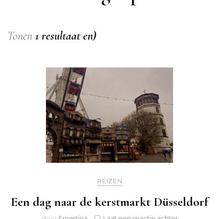
Tonen
1 resultaat en)
REIZEN
Een dag naar de kerstmarkt Düsseldorf
op
door
Ernestina
Laat een reactie achter