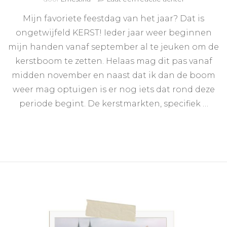
Een
Mijn favoriete feestdag van het jaar? Dat is
dag
naar
ongetwijfeld KERST! Ieder jaar weer beginnen
de
mijn handen vanaf september al te jeuken om de
kerstmarkt
Düsseldorf
kerstboom te zetten. Helaas mag dit pas vanaf
midden november en naast dat ik dan de boom
weer mag optuigen is er nog iets dat rond deze
periode begint. De kerstmarkten, specifiek …