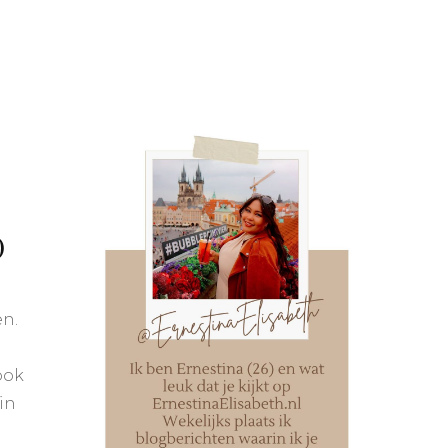
Frankrijk
Tsjechië
Spanje
Italië
Portugal
)
en.
ook
in