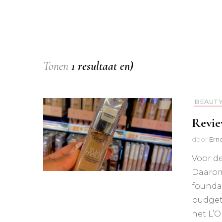
Tonen
1 resultaat en)
BEAUT
Revie
door
Ern
Voor de
Daarom 
founda
budgetp
het L’O