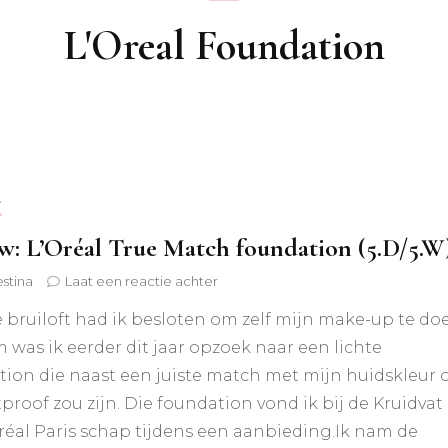
L'Oreal Foundation
Y
w: L’Oréal True Match foundation (5.D/5.W
op
estina
Laat een reactie achter
Review:
 bruiloft had ik besloten om zelf mijn make-up te do
L’Oréal
True
was ik eerder dit jaar opzoek naar een lichte
Match
tion die naast een juiste match met mijn huidskleur 
foundation
(5.D/5.W)
roof zou zijn. Die foundation vond ik bij de Kruidvat 
réal Paris schap tijdens een aanbieding.Ik nam de