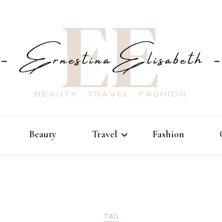
Fashion | Beauty | Travel
Erne
Beauty
Travel
Fashion
Elis
Europa
Afrika
TAG