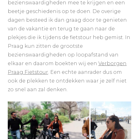
bezienswaardigheden mee te krijgen en een
beetje geschiedenis op te doen. De overige
dagen besteed ik dan graag door te genieten
van de vakantie en terug te gaan naar de
plekjes die ik tijdens de fietstour heb gemist. In
Praag kun zitten de grootste
bezienswaardigheden op loopafstand van
elkaar en daarom boekten wij een
Verborgen
Praag Fietstour
. Een echte aanrader dus om
ook de plekken te ontdekken waar je zelf niet
zo snel aan zal denken.