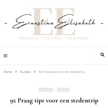
Fashion | Beauty | Travel
Ernestina Elisabeth
Home
Europa
9x Praag tips voor een stedentrip
EUROPA
,
REIZEN
9x Praag tips voor een stedentrip