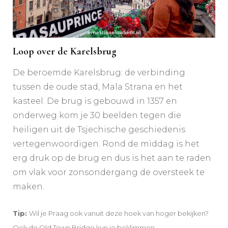
Loop over de Karelsbrug
De beroemde Karelsbrug: de verbinding
tussen de oude stad, Mala Strana en het
kasteel. De brug is gebouwd in 1357 en
onderweg kom je 30 beelden tegen die
heiligen uit de Tsjechische geschiedenis
vertegenwoordigen. Rond de middag is het
erg druk op de brug en dus is het aan te raden
om vlak voor zonsondergang de oversteek te
maken.
Tip:
Wil je Praag ook vanuit deze hoek van hoger bekijken?
Ook de Old Town Bridge kun je beklimmen.