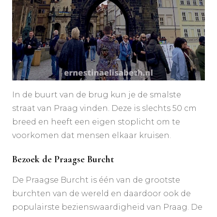
In de buurt van de brug kun je de smalste
straat van Praag vinden. Deze is slechts 50 cm
breed en heeft een eigen stoplicht om te
voorkomen dat mensen elkaar kruisen.
Bezoek de Praagse Burcht
De Praagse Burcht is één van de grootste
burchten van de wereld en daardoor ook de
populairste bezienswaardigheid van Praag. De