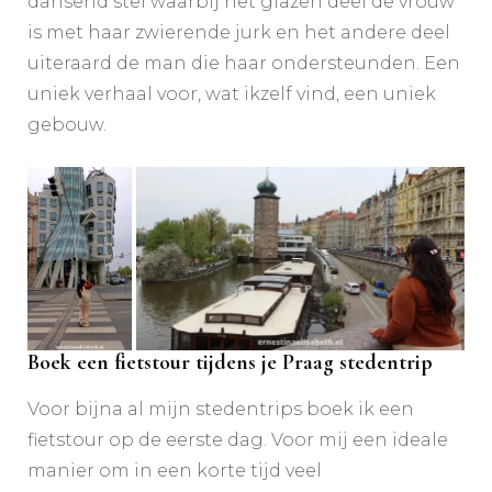
dansend stel waarbij het glazen deel de vrouw
is met haar zwierende jurk en het andere deel
uiteraard de man die haar ondersteunden. Een
uniek verhaal voor, wat ikzelf vind, een uniek
gebouw.
Boek een fietstour tijdens je Praag stedentrip
Voor bijna al mijn stedentrips boek ik een
fietstour op de eerste dag. Voor mij een ideale
manier om in een korte tijd veel